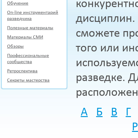
конкурентн
Обучение
On-line инструментарий
дисциплин.
разведчика
Полезные материалы
сможете про
Материалы СМИ
того или ин
Обзоры
Профессиональные
используем
сообщества
Ретроспектива
разведке. Д
Секреты мастерства
расположен
А
Б
В
Г