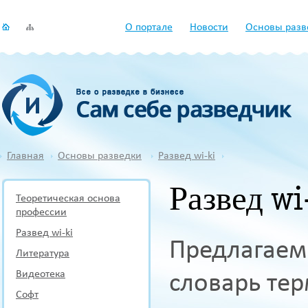
О портале
Новости
Основы разв
Главная
Основы разведки
Развед wi-ki
Развед wi
Теоретическая основа
профессии
Развед wi-ki
Предлагаем
Литература
Видеотека
словарь тер
Софт