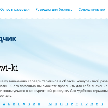
Основы разведки
Разведка для бизнеса
Сотрудничество
wi-ki
ему вниманию словарь терминов в области конкурентной разв
лин. С его помощью Вы сможете прояснить для себя значение 
 используемого в конкурентной разведке. Для удобства термин
орядке.
А
Б
В
Г
Д
З
И
К
Л
М
Н
О
П
Р
С
Т
У
Ф
Х
Э