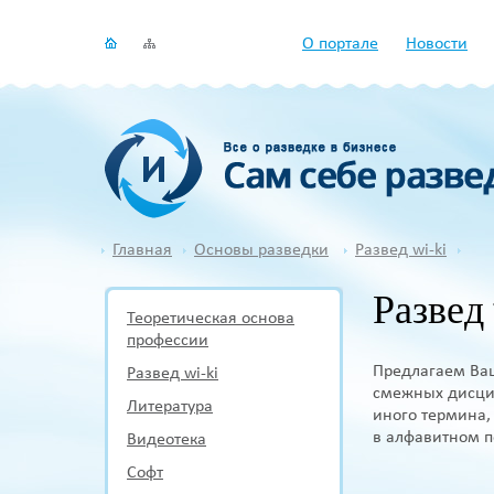
О портале
Новости
Главная
Основы разведки
Развед wi-ki
Развед 
Теоретическая основа
профессии
Предлагаем Ваш
Развед wi-ki
смежных дисцип
Литература
иного термина,
в алфавитном п
Видеотека
Софт