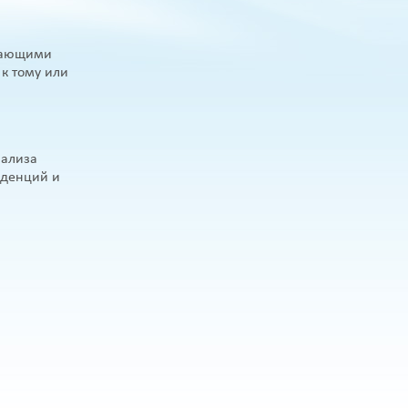
жающими
к тому или
нализа
нденций и