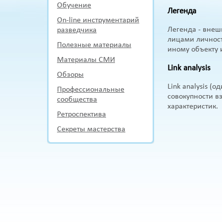
Обучение
Легенда
On-line инструментарий
Легенда - вне
разведчика
лицами личност
Полезные материалы
иному объекту 
Материалы СМИ
Link analysis
Обзоры
Link analysis (
Профессиональные
совокупности 
сообщества
характеристик.
Ретроспектива
Секреты мастерства