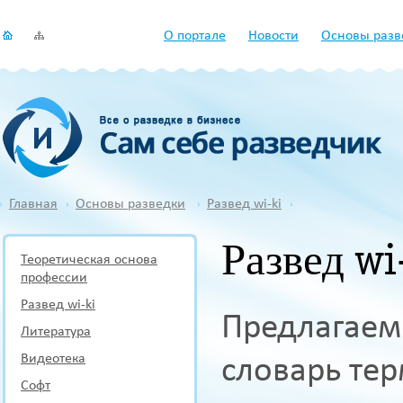
О портале
Новости
Основы разв
Главная
Основы разведки
Развед wi-ki
Развед wi
Теоретическая основа
профессии
Развед wi-ki
Предлагаем
Литература
Видеотека
словарь тер
Софт