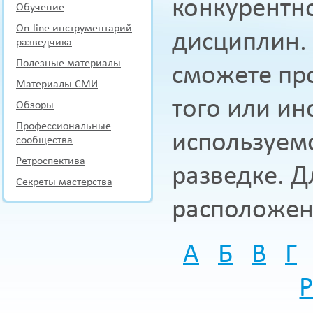
конкурентн
Обучение
On-line инструментарий
дисциплин.
разведчика
Полезные материалы
сможете про
Материалы СМИ
того или ин
Обзоры
Профессиональные
используем
сообщества
Ретроспектива
разведке. Д
Секреты мастерства
расположен
А
Б
В
Г