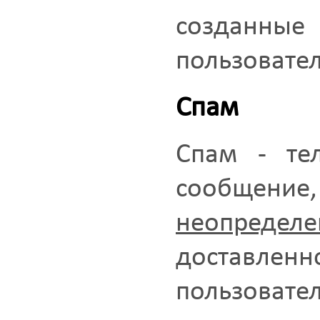
создан
пользовател
Спам
Спам - тел
сообщен
неопред
доставле
польз