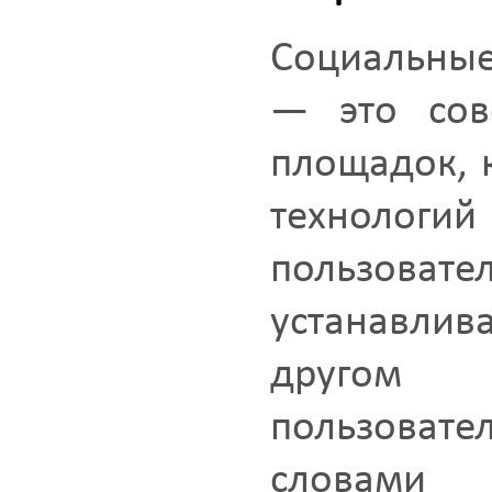
Социальные 
— это сово
площадок, 
техноло
пользов
устанавлив
другом
пользовате
словами