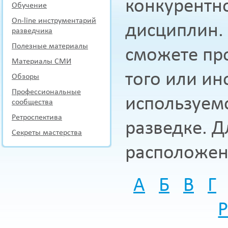
конкурентн
Обучение
On-line инструментарий
дисциплин.
разведчика
Полезные материалы
сможете про
Материалы СМИ
того или ин
Обзоры
Профессиональные
используем
сообщества
Ретроспектива
разведке. Д
Секреты мастерства
расположен
А
Б
В
Г