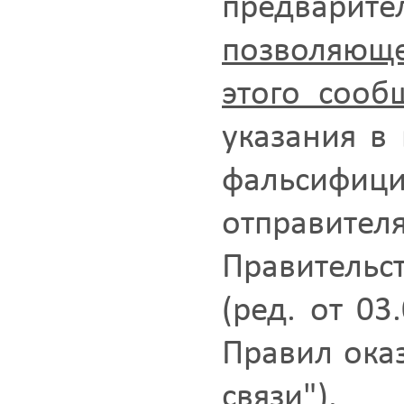
предвари
позволяюще
этого сооб
указания в
фальсиф
отправи
Правительст
(ред. от 03
Правил оказ
связи").