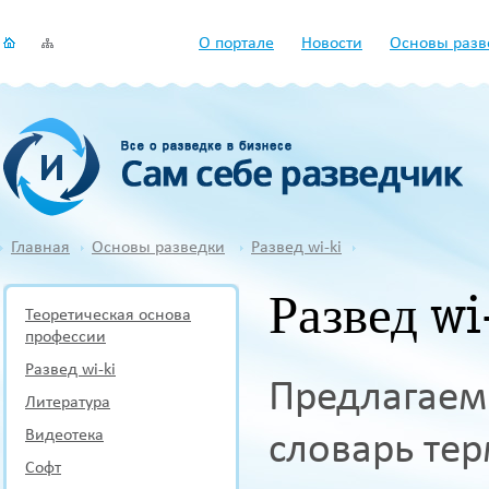
О портале
Новости
Основы разв
Главная
Основы разведки
Развед wi-ki
Развед wi
Теоретическая основа
профессии
Развед wi-ki
Предлагаем
Литература
Видеотека
словарь тер
Софт