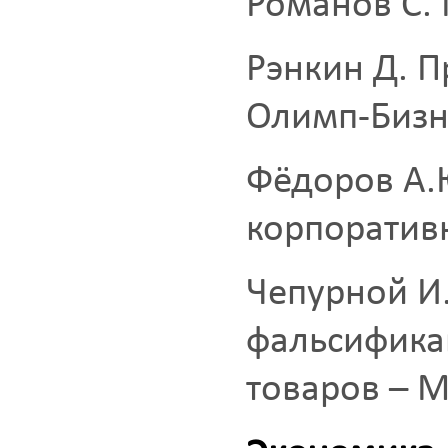
Романов С.
Рэнкин Д. П
Олимп-Бизн
Фёдоров А.
корпоратив
Чепурной И
фальсифика
товаров – 