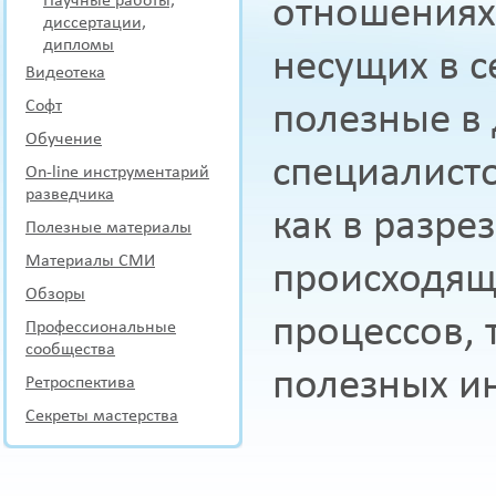
Научные работы,
отношениях 
диссертации,
дипломы
несущих в с
Видеотека
Софт
полезные в 
Обучение
специалисто
On-line инструментарий
разведчика
как в разре
Полезные материалы
Материалы СМИ
происходящ
Обзоры
процессов, 
Профессиональные
сообщества
полезных и
Ретроспектива
Секреты мастерства