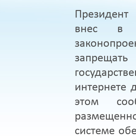
Президент
внес в Г
законопрое
запрещат
государств
интернете 
этом соо
размещенн
системе об