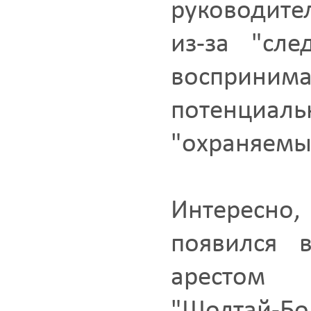
руководите
из-за "сл
восприн
потенци
"охраняемы
Интересно,
появился 
арестом 