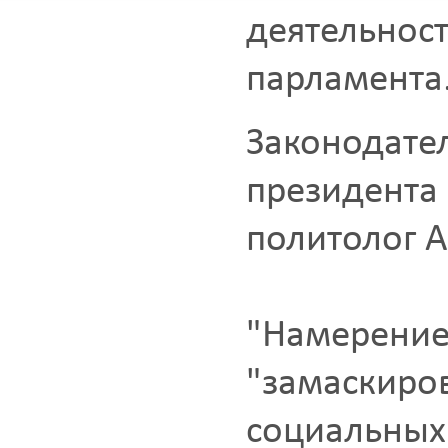
деятель
парламента
Законод
президен
политолог 
"Намерен
"замаскиро
социальных