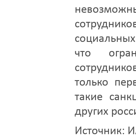
невозможны
сотрудник
социальных
что огра
сотруднико
только пер
такие санк
других росс
Источник: И