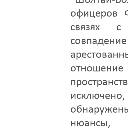
"Шолтай-Бо
офицеров 
связях с
совпаде
арестованн
отношение
пространст
исключено,
обнаружен
нюансы,