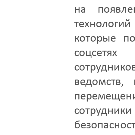
на появле
технолог
которые по
соцсетях
сотрудник
ведомств,
перемещ
сотрудн
безопаснос