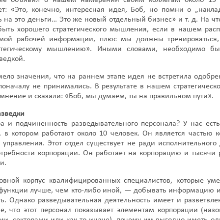
ые объявил о нашем намерении своим коллегам около 15 
ет: «Это, конечно, интересная идея, Боб, но помни о „накл
 на это деньги… Это же новый отдельный бизнес» и т. д. На что
быть хорошего стратегического мышления, если в нашем рас
мой рабочей информации, плюс мы должны тренироваться,
ратегическому мышлению». Иными словами, необходимо бы
ведкой.
ело значения, что на раннем этапе идея не встретила одобре
оначалу не принимались. В результате в нашем стратегическ
мнение и сказали: «Боб, мы думаем, ты на правильном пути».
азведки
ра и подчиненность разведывательного персонала? У нас ест
, в котором работают около 10 человек. Он является частью 
о управления. Этот отдел существует не ради исполнительного
требности корпорации. Он работает на корпорацию и тысячи 
и.
новной корпус квалифицированных специалистов, которые ум
функции лучше, чем кто-либо иной, — добывать информацию и
ь. Однако разведывательная деятельность имеет и разветвле
, что этот персонал показывает элементам корпорации (назо