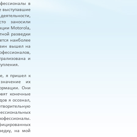
офессионалы в
ие выступавшие
деятельности,
сто заносили
ации Motorola,
нтной разведки
ется наиболее
лвин вышел на
рофессионалов,
трализована и
тупления.
е, я пришел к
значение их
формации. Они
овят конечные
дов я осознал,
етворительную
фессиональных
профессионалы.
ифицированных
ведку, на мой