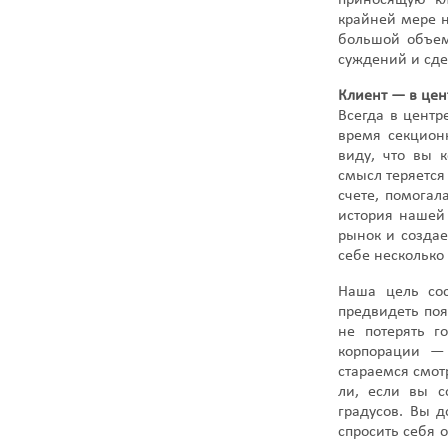
приносящую кл
крайней мере н
большой объем
суждений и сде
Клиент — в це
Всегда в центр
время секционн
виду, что вы к
смысл теряется
счете, помогал
история нашей
рынок и создае
себе несколько
Наша цель сос
предвидеть поя
не потерять г
корпорации —
стараемся смот
ли, если вы с
градусов. Вы д
спросить себя 