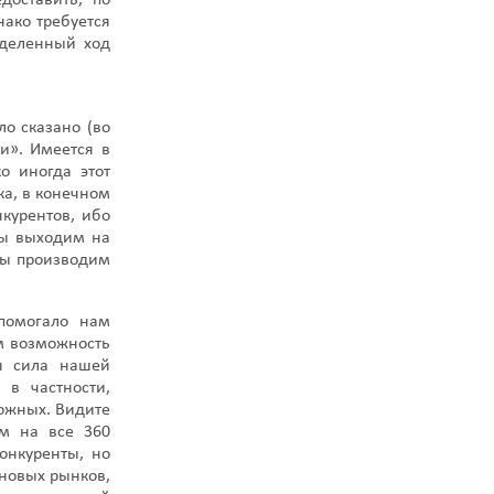
доставить, по
нако требуется
еделенный ход
о сказано (во
и». Имеется в
о иногда этот
ка, в конечном
нкурентов, ибо
мы выходим на
 мы производим
помогало нам
ам возможность
ая сила нашей
в частности,
можных. Видите
ом на все 360
онкуренты, но
 новых рынков,