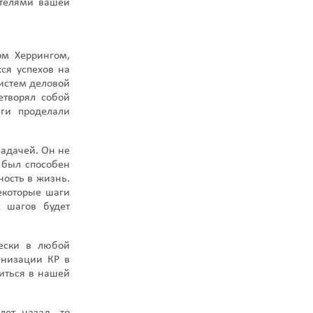
ителями вашей
ом Херрингом,
ся успехов на
систем деловой
етворял собой
еги проделали
задачей. Он не
 был способен
ость в жизнь.
екоторые шаги
х шагов будет
чески в любой
анизации КР в
иться в нашей