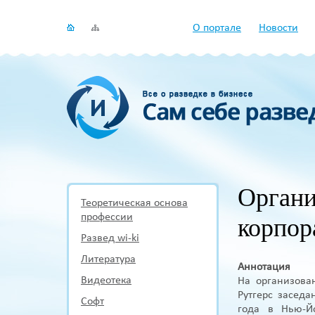
О портале
Новости
Органи
Теоретическая основа
профессии
корпор
Развед wi-ki
Литература
Аннотация
Видеотека
На организова
Рутгерс заседа
Софт
года в Нью-Йо