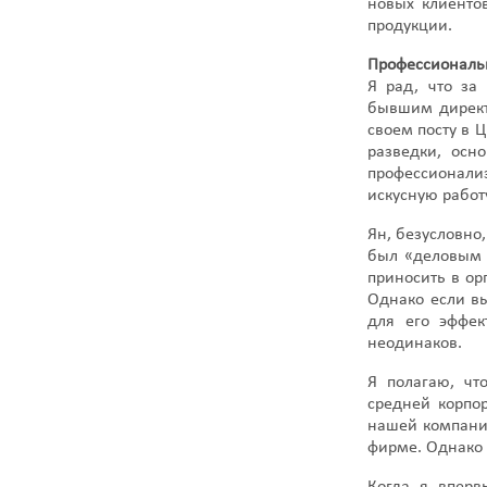
новых клиенто
продукции.
Профессиональ
Я рад, что за
бывшим директ
своем посту в 
разведки, осн
профессионали
искусную работ
Ян, безусловно
был «деловым ч
приносить в ор
Однако если вы
для его эффек
неодинаков.
Я полагаю, чт
средней корпор
нашей компании
фирме. Однако 