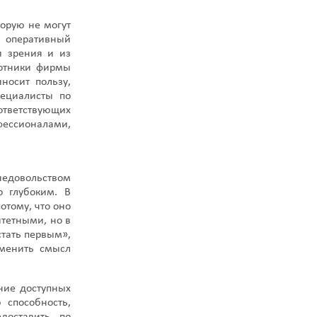
орую не могут
и оперативный
и зрения и из
ботники фирмы
носит пользу,
ециалисты по
ответствующих
фессионалами,
недовольством
о глубоким. В
отому, что оно
итетными, но в
тать первым»,
зменить смысл
ние доступных
 способность,