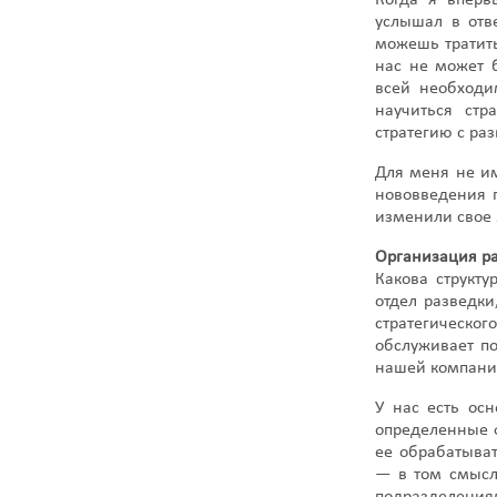
Когда я вперв
услышал в отв
можешь тратить
нас не может 
всей необходи
научиться ст
стратегию с раз
Для меня не им
нововведения п
изменили свое 
Организация р
Какова структу
отдел разведки
стратегическог
обслуживает по
нашей компани
У нас есть ос
определенные 
ее обрабатыват
— в том смысле