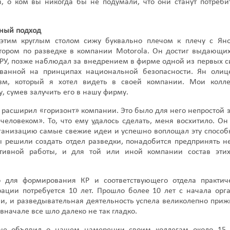
в, о ком вы никогда бы не подумали, что они станут потреб
ный подход
 этим круглым столом сижу буквально плечом к плечу с Ян
ором по разведке в компании Motorola. Он достиг выдающих
ЦРУ, позже наблюдал за внедрением в фирме одной из первых 
ованной на принципах национальной безопасности. Ян олиц
зм, который я хотел видеть в своей компании. Мои колл
у, сумев залучить его в нашу фирму.
, расширил «горизонт» компании. Это было для него непростой 
еловеком». То, что ему удалось сделать, меня восхитило. Он
ганизацию самые свежие идеи и успешно воплощал эту способн
 решили создать отдел разведки, понадобится предпринять н
тивной работы, и для той или иной компании состав эти
о для формирования КР и соответствующего отдела практи
ации потребуется 10 лет. Прошло более 10 лет с начала орг
, и разведывательная деятельность успела великолепно приж
вначале все шло далеко не так гладко.