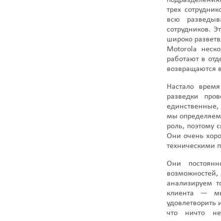
подразделениям
трех сотрудник
всю разведыв
сотрудников. Э
широко разветв
Motorola неск
работают в отд
возвращаются в
Настало время
разведки про
единственные, 
мы определяем 
роль, поэтому 
Они очень хоро
техническими п
Они постоянн
возможностей
анализируем т
клиента — мы
удовлетворить 
что ничто не