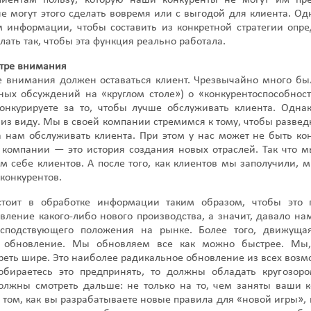
иентам пользу, которую наши конкуренты не могут им пре
е могут этого сделать вовремя или с выгодой для клиента. Од
 информации, чтобы составить из конкретной стратегии опр
лать так, чтобы эта функция реально работала.
нтре внимания
е внимания должен оставаться клиент. Чрезвычайно много был
ых обсуждений на «круглом столе») о «конкурентоспособност
онкурируете за то, чтобы лучше обслуживать клиента. Однак
 из виду. Мы в своей компании стремимся к тому, чтобы развед
а нам обслуживать клиента. При этом у нас может не быть ко
 компании — это история создания новых отраслей. Так что 
м себе клиентов. А после того, как клиентов мы заполучили,
 конкурентов.
тоит в обработке информации таким образом, чтобы это 
вление какого-либо нового производства, а значит, давало н
осподствующего положения на рынке. Более того, движущ
 обновление. Мы обновляем все как можно быстрее. Мы, 
реть шире. Это наиболее радикальное обновление из всех воз
обираетесь это предпринять, то должны обладать кругозор
олжны смотреть дальше: не только на то, чем заняты ваши к
о том, как вы разрабатываете новые правила для «новой игры»,