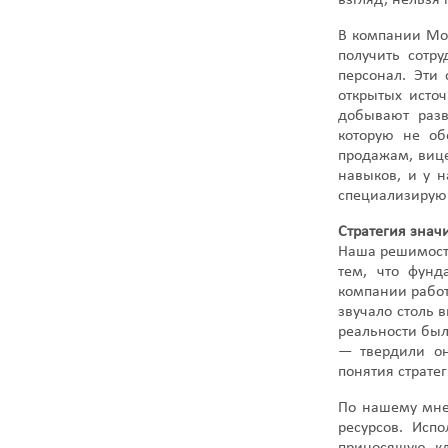
взгляд, нельзя
В компании Mot
получить сотр
персонал. Эти
открытых исто
добывают разв
которую не об
продажам, виц
навыков, и у н
специализирую
Стратегия знач
Наша решимост
тем, что фунд
компании работ
звучало столь 
реальности был
— твердили он
понятия стратег
По нашему мне
ресурсов. Исп