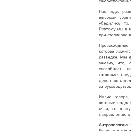
самоуспокоенно
Наш отдел раз
высоком уров
убедились: то,
Поэтому мы в 
при столкновен
Превосходные 
которая ложит
разведке. Мы д
замечу, что, 
способность п
готовимся пред
деле наш отдел
за руководство
Иначе говоря,
которые подде
очки, а основн
направлению к 
Антропологию 