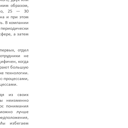
ного, двух или
Таким образом,
тно, 25 — 30
на и при этом
ь. В компании
 периодически
сфере, а затем
первых, отдел
отрудники не
цифичен, когда
грают большую
ке технологии.
с-процессами,
цессами.
одя из своих
Мы неизменно
рос понимания
можно лучше
редположения,
 Мы избегаем