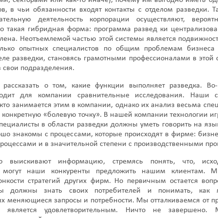
и, секторами или как-то иначе), почему им выгодно иметь од
ов, в чьи обязанности входят контакты с отделом разведки. 
ательную деятельность корпорации осуществляют, вероя
то такая гибридная форма: программа развед ки централизова
лена. Неотъемлемой частью этой системы является подвижност
олько опытных специалистов по общим проблемам бизнеса
еле разведки, становясь грамотными профессионалами в этой 
 свои подразделения.
 рассказать о том, какие функции выполняет разведка. Во-
водит для компании сравнительные исследования. Наши с
кто занимается этим в компании, однако их анализ весьма спе
конкретную «болевую точку». В нашей компании технологии и
специалисты в области разведки должны уметь говорить на язы
шо знакомы с процессами, которые происходят в фирме: бизне
роцессами и в значительной степени с производственными про
о выискивают информацию, стремясь понять, что, исх
, могут наши конкуренты предложить нашим клиентам. 
онкости стратегий других фирм. Но первичным остается воп
 должны знать своих потребителей и понимать, как 
их меняющиеся запросы и потребности. Мы отталкиваемся от п
 является удовлетворительным. Ничто не завершено.