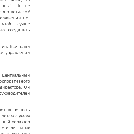
лет назад, то
адных“… Ты не
 я ответил: «У
поряжении нет
 чтобы лучше
ло соединить
ния. Все наши
ом управлении
ь центральный
корпоративного
 директора. Он
руководителей
еют выполнять
 затем с умом
нный характер
вете ли вы их