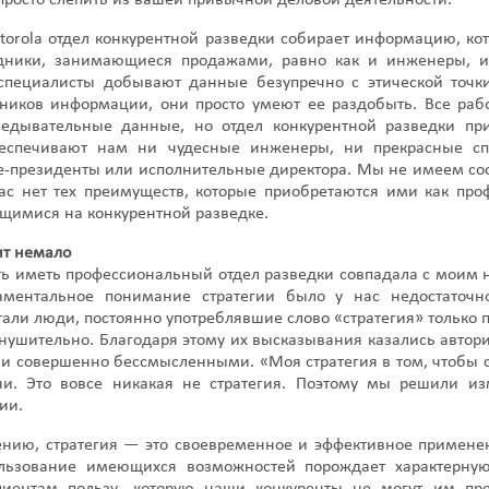
 просто слепить из вашей привычной деловой деятельности.
orola отдел конкурентной разведки собирает информацию, кот
удники, занимающиеся продажами, равно как и инженеры, 
 специалисты добывают данные безупречно с этической точк
чников информации, они просто умеют ее раздобыть. Все ра
едывательные данные, но отдел конкурентной разведки при
еспечивают нам ни чудесные инженеры, ни прекрасные сп
е-президенты или исполнительные директора. Мы не имеем со
ас нет тех преимуществ, которые приобретаются ими как про
щимися на конкурентной разведке.
ит немало
ь иметь профессиональный отдел разведки совпадала с моим 
аментальное понимание стратегии было у нас недостаточн
али люди, постоянно употреблявшие слово «стратегия» только п
внушительно. Благодаря этому их высказывания казались автор
и совершенно бессмысленными. «Моя стратегия в том, чтобы с
и. Это вовсе никакая не стратегия. Поэтому мы решили и
ии.
нию, стратегия — это своевременное и эффективное примене
ользование имеющихся возможностей порождает характерную