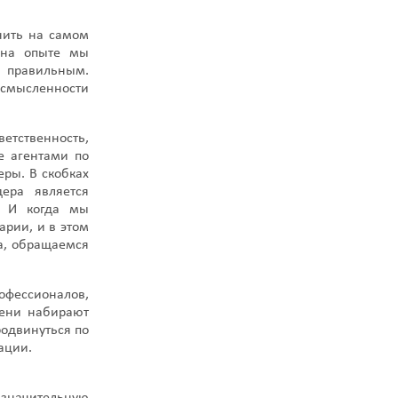
нить на самом
 на опыте мы
я правильным.
усмысленности
етственность,
е агентами по
ры. В скобках
ера является
. И когда мы
арии, и в этом
ла, обращаемся
офессионалов,
мени набирают
родвинуться по
ации.