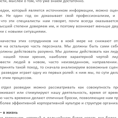
сти, мыслей о том, что уже знаем достаточно.
ведки, который является источником информации, можно оце
не. Не один год он доказывает свой профессионализм, и
 что эти специалисты нам говорят, почти всегда оказываетс
высшей степени доверяем им, и поэтому возникает меньше дв
ии с новыми ситуациями.
качества этих сотрудников ни в коей мере не снижают отв
ся на остальную часть персонала. Мы должны быть сами себ
олжны действовать разумно. Мы должны действовать как лиде
с нашей точки зрения, наиболее характерной чертой лид
овести людей в новом, часто неизведанном, направлении
принять такой поход, то сначала анализируем возможные сцен
 разведки играет одну из первых ролей: к ним мы, по сути де
м этим процессом.
 отдел разведки можно рассматривать как совокупность пр
рживают или стимулируют нашу деятельность, время от вре
ую часть времени делают отличные броски, позволяющие нам п
более эффективной корпоративной культуре и структуре организ
— в жизнь