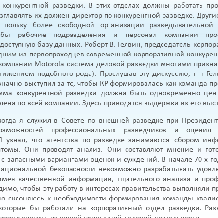
 конкурентной разведки. В этих отделах должны работать пр
возглавлять их должен директор по конкурентной разведке. Друг
 пользу более свободной организации разведывательной 
обы рабочие подразделения и персонал компании про
оступную базу данных. Роберт В. Гелвин, председатель корпор
 одним из первопроходцев современной корпоративной конкуре
компании Motorola система деловой разведки многими призна
тижением подобного рода). Прослушав эту дискуссию, г-н Ге
значно выступил за то, чтобы КР формировалась как команда п
мма конкурентной разведки должна быть одновременно цен
лена по всей компании. Здесь приводятся выдержки из его выс
когда я служил в Совете по внешней разведке при Президент
зможностей профессиональных разведчиков и оценил 
 Я узнал, что агентства по разведке занимаются сбором ин
томы. Они проводят анализ. Они составляют мнение и гот
 с запасными вариантами оценок и суждений. В начале 70-х го
 национальной безопасности невозможно разрабатывать удовл
 имея качественной информации, тщательного анализа и про
димо, чтобы эту работу в интересах правительства выполняли 
но склоняюсь к необходимости формирования команды квал
 которые бы работали на корпоративный отдел разведки. Раз