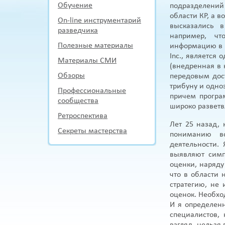
Обучение
подразделений
области КР, а 
On-line инструментарий
высказались в
разведчика
например, чт
Полезные материалы
информацию в д
Inc., является
Материалы СМИ
(внедренная в 
Обзоры
передовым дос
трибуну и одно
Профессиональные
причем програ
сообщества
широко разветв
Ретроспектива
Лет 25 назад, 
Секреты мастерства
пониманию во
деятельности.
выявляют симп
оценки, наряду
что в области
стратегию, не
оценок. Необхо
И я определен
специалистов,